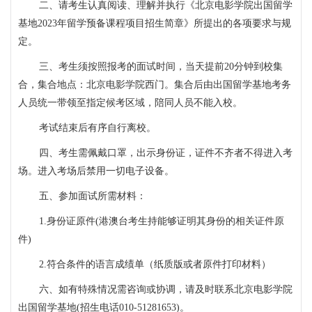
二、请考生认真阅读、理解并执行《
北京电影学院
出国留学
基地
2023年
留学预备课程项目招生简章
》所提出的各项要求与规
定。
三
、考生须按照
报考的面试时间
，
当天
提前
20
分钟到校集
合，集合地点：北京电影学院西门。集合后由
出国留学基地
考务
人员统一带领至指定候考区域，陪同人员不能入校。
考试结束后有序自行离校。
四
、考生需佩戴口罩，出示身份证，证件不齐者不得进入考
场。进入考场后禁用一切电子设备。
五
、参加面试所需材料：
1.身份证原件(港澳台考生持能够证明其身份的相关证件原
件)
2.符合条件的语言成绩单（纸质版或者原件打印材料）
六
、如有特殊情况需咨询或协调，请及时联系北京电影学院
出国留学基地
(招生电话010-
51281653
)。