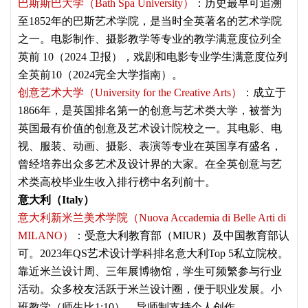
巴斯斯巴大学（Bath Spa University）
：历史最早可追溯
至1852年的巴斯艺术学院，是当时全英著名的艺术学院
之一。电影制作、摄影教学等专业的教学满意度位列全
英前 10（2024 卫报），戏剧和电影专业学生满意度位列
全英前10（2024完全大学指南）。
创意艺术大学（University for the Creative Arts）
：成立于
1866年，是英国排名第一的创意与艺术类大学，被誉为
英国最有价值的创意及艺术设计院校之一。其电影、电
视、服装、动画、摄影、表演等专业在英国享有盛名，
曾经培养出众多艺术及设计界的大家。在全英创意与艺
术类高校毕业生收入排行榜中名列前十。
意大利（Italy）
意大利新米兰美术学院（Nuova Accademia di Belle Arti di
MILANO）
：受意大利教育部（MIUR）及中国教育部认
可。2023年QS艺术设计学科排名意大利Top 5私立院校。
靠近米兰设计周、三年展博物馆，学生可频繁参与行业
活动。众多校友活跃于米兰设计圈，便于职业发展。小
班教学（师生比1:10），导师制支持个人创作。